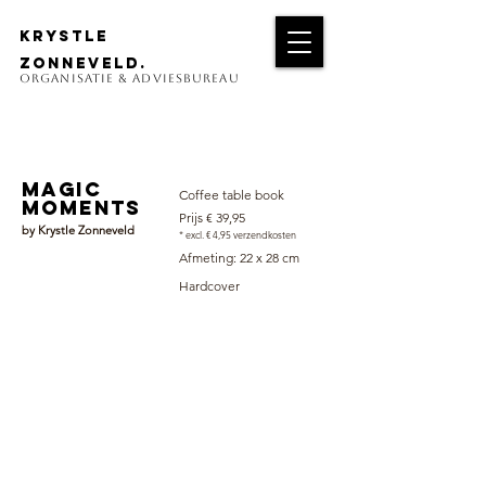
krystle
zonneveld.
organisatie & adviesbureau
magic
Coffee table book
moments
Prijs € 39,95
by Krystle Zonneveld
* excl. € 4,95 verzendkosten
Afmeting: 22 x 28 cm
Hardcover