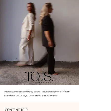
Opdrachtgevers: House of Marley Benelux | Banjari Pearls | Boeties | Mokume |
Facethisthirts | Bandit Bags | Untouched Underwear | Raywood.
CONTENT TRIP